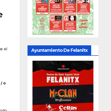
e
e el
Ayuntamiento De Felanitx
n
/ o
todo