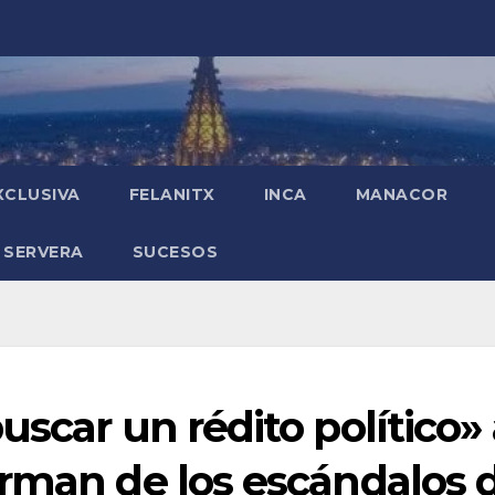
XCLUSIVA
FELANITX
INCA
MANACOR
 SERVERA
SUCESOS
uscar un rédito político»
orman de los escándalos 