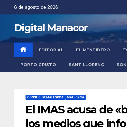
Saltar
8 de agosto de 2026
al
contenido
Digital Manacor
EDITORIAL
EL MENTIDERO
E
PORTO CRISTO
SANT LLORENÇ
SON
CONSELL DE MALLORCA
MALLORCA
El IMAS acusa de «b
los medios que inf