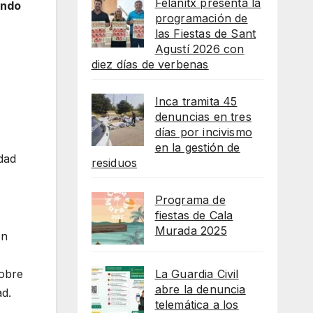
Felanitx presenta la
ando
programación de
las Fiestas de Sant
Agustí 2026 con
diez días de verbenas
Inca tramita 45
denuncias en tres
días por incivismo
en la gestión de
idad
residuos
Programa de
fiestas de Cala
Murada 2025
ón
La Guardia Civil
sobre
abre la denuncia
ad.
telemática a los