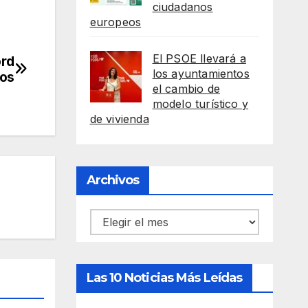
ciudadanos
europeos
El PSOE llevará a
ord
los ayuntamientos
ños
el cambio de
modelo turístico y
de vivienda
Archivos
Archivos
Las 10 Noticias Más Leídas