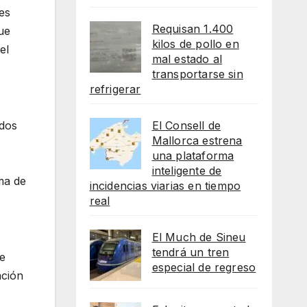
es
Requisan 1.400
ue
kilos de pollo en
el
mal estado al
transportarse sin
refrigerar
El Consell de
odos
Mallorca estrena
una plataforma
inteligente de
ma de
incidencias viarias en tiempo
real
El Much de Sineu
tendrá un tren
te
especial de regreso
ación