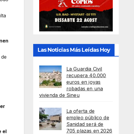
lta
onen
Las Noticias Más Leídas Hoy
 de
La Guardia Civil
recupera 40.000
euros en joyas
robadas en una
vivienda de Sineu
der
La oferta de
empleo público de
Sanidad será de
705 plazas en 2026
 el