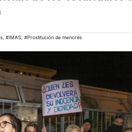
a
s
,
#IMAS
,
#Prostitución de menores