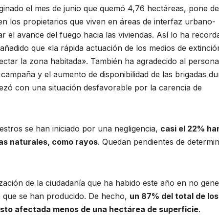
riginado el mes de junio que quemó 4,76 hectáreas, pone de
nen los propietarios que viven en áreas de interfaz urbano-
ar el avance del fuego hacia las viviendas. Así lo ha recor
ñadido que «la rápida actuación de los medios de extinció
afectar la zona habitada». También ha agradecido al persona
a campaña y el aumento de disponibilidad de las brigadas du
ezó con una situación desfavorable por la carencia de
iestros se han iniciado por una negligencia,
casi el 22% ha
sas naturales, como rayos
. Quedan pendientes de determin
lización de la ciudadanía que ha habido este año en no gen
mo que se han producido. De hecho,
un 87% del total de los
visto afectada menos de una hectárea de superficie
.