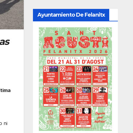
Ayuntamiento De Felanitx
as
ltima
o ni