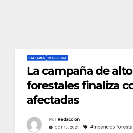
BALEARES
MALLORCA
La campaña de alto 
forestales finaliza 
afectadas
Por
Redacción
#Incendios foresta
OCT 15, 2021