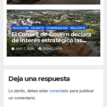
EDUCACIÓN
FELANITX
GOVERN BALEAR
MALLORCA
El Consell de Govern declara
de interés estratégico las
obras de acceso al nuevo
AGO 7, 2026
REDACCIÓN
CEIP de Felanitx
Deja una respuesta
Lo siento, debes estar
conectado
para publicar
un comentario.