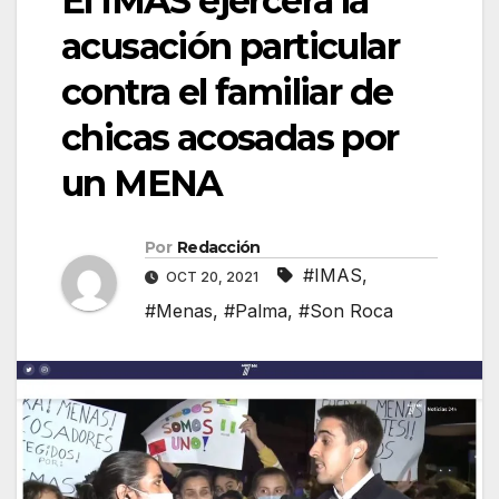
El IMAS ejercerá la
acusación particular
contra el familiar de
chicas acosadas por
un MENA
Por
Redacción
#IMAS
,
OCT 20, 2021
#Menas
,
#Palma
,
#Son Roca