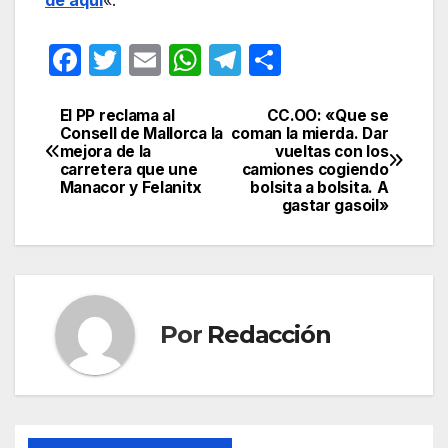
F
T
E
W
T
C
a
w
m
h
el
o
c
itt
ail
at
e
m
El PP reclama al
CC.OO: «Que se
Navegación
Consell de Mallorca la
coman la mierda. Dar
e
er
s
gr
p
mejora de la
vueltas con los
de
carretera que une
camiones cogiendo
b
A
a
ar
Manacor y Felanitx
bolsita a bolsita. A
entradas
gastar gasoil»
o
p
m
tir
o
p
k
Por
Redacción