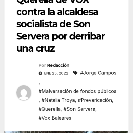
contra la alcaldesa
socialista de Son
Servera por derribar
una cruz
Por
Redacción
#Jorge Campos
ENE 25, 2022
,
#Malversación de fondos públicos
,
#Natalia Troya
,
#Prevaricación
,
#Querella
,
#Son Servera
,
#Vox Baleares