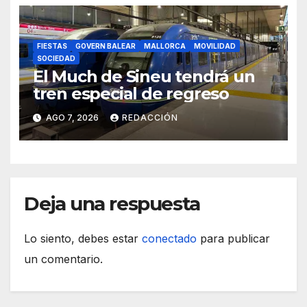
FIESTAS
GOVERN BALEAR
MALLORCA
MOVILIDAD
SOCIEDAD
El Much de Sineu tendrá un
tren especial de regreso
AGO 7, 2026
REDACCIÓN
Deja una respuesta
Lo siento, debes estar
conectado
para publicar
un comentario.