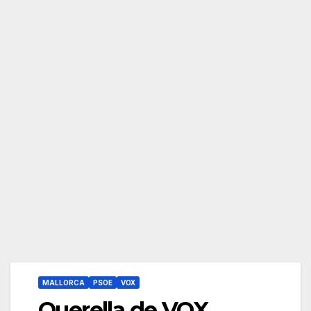
MALLORCA
PSOE
VOX
Querella de VOX