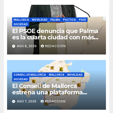
MALLORCA
MOVILIDAD
PALMA
POLÍTICA
PSOE
SOCIEDAD
El PSOE denuncia que Palma
es la cuarta ciudad con más
atascos por el «fracaso» de
AGO 8, 2026
REDACCIÓN
Galmés
CONSELL DE MALLORCA
MALLORCA
MOVILIDAD
SOCIEDAD
El Consell de Mallorca
estrena una plataforma
inteligente de incidencias
AGO 7, 2026
REDACCIÓN
viarias en tiempo real