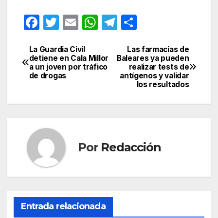
F
T
E
W
T
C
a
w
m
h
el
o
c
itt
ail
at
e
m
La Guardia Civil
Las farmacias de
Navegación
detiene en Cala Millor
Baleares ya pueden
e
er
s
gr
p
a un joven por tráfico
realizar tests de
de
de drogas
antígenos y validar
b
A
a
ar
los resultados
entradas
o
p
m
tir
o
p
k
Por
Redacción
Entrada relacionada