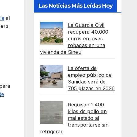
Las Noticias Más Leídas Hoy
ia
al
La Guardia Civil
 era
recupera 40.000
euros en joyas
robadas en una
vivienda de Sineu
La oferta de
empleo público de
Sanidad será de
para
705 plazas en 2026
de
Requisan 1.400
kilos de pollo en
mal estado al
transportarse sin
refrigerar