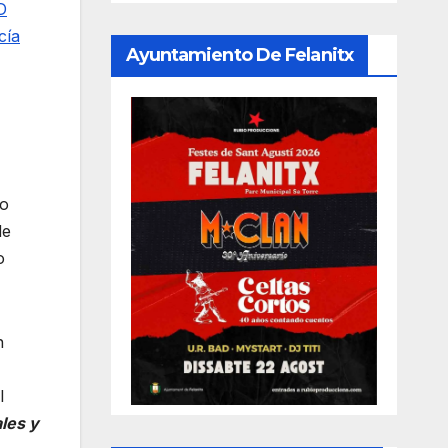
D
cía
Ayuntamiento De Felanitx
do
de
o
n
l
ales y