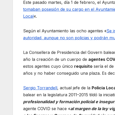
Este pasado martes, día 1 de febrero, el Ayunt
tomaban posesión de su cargo en el Ayuntami
Local
«.
Según el Ayuntamiento las ocho agentes «
Se i
autoridad, aunque no son policias y podrán mu
La Consellera de Presidencia del Govern balear
año la creación de un cuerpo de
agentes COV
estos agentes cuyo único
requisito
sería el de
años y no haber conseguido una plaza. Es dec
Sergio Torrandell
, actual jefe de la
Policía Loc
balear en la legislatura 2011–2015 tildó la iniciat
profesionalidad y formación policial e insegur
agente COVID se hace «
al margen de la ley vi