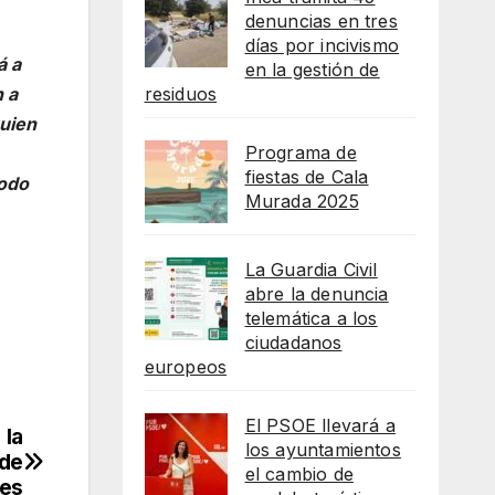
denuncias en tres
días por incivismo
á a
en la gestión de
residuos
 a
quien
Programa de
fiestas de Cala
todo
Murada 2025
La Guardia Civil
abre la denuncia
telemática a los
ciudadanos
europeos
El PSOE llevará a
 la
los ayuntamientos
 de
el cambio de
les