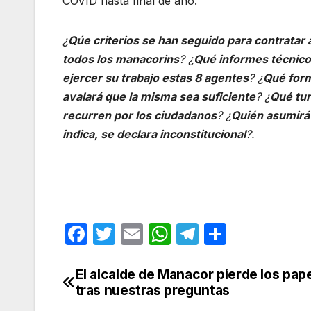
COVID hasta final de año.
¿
Qúe criterios se han seguido para contrata
todos los manacorins
? ¿
Qué informes técnico
ejercer su trabajo estas 8 agentes
? ¿
Qué form
avalará que la misma sea suficiente
? ¿
Qué tu
recurren por los ciudadanos
? ¿
Quién asumirá 
indica, se declara inconstitucional
?.
F
T
E
W
T
C
a
w
m
h
el
o
c
itt
ail
at
e
m
El alcalde de Manacor pierde los pap
Navegación
tras nuestras preguntas
e
er
s
gr
p
de