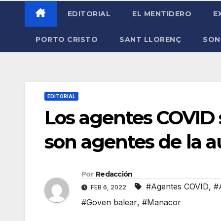
EDITORIAL
EL MENTIDERO
E
PORTO CRISTO
SANT LLORENÇ
SON
EDITORIAL
Los agentes COVID s
son agentes de la 
Por
Redacción
#Agentes COVID
,
#
FEB 6, 2022
#Goven balear
,
#Manacor