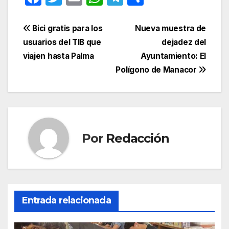
a
w
m
h
el
o
c
itt
ail
at
e
m
Navegación
Bici gratis para los
Nueva muestra de
e
er
s
gr
p
usuarios del TIB que
dejadez del
de
viajen hasta Palma
Ayuntamiento: El
b
A
a
ar
entradas
Polígono de Manacor
o
p
m
tir
o
p
k
Por
Redacción
Entrada relacionada