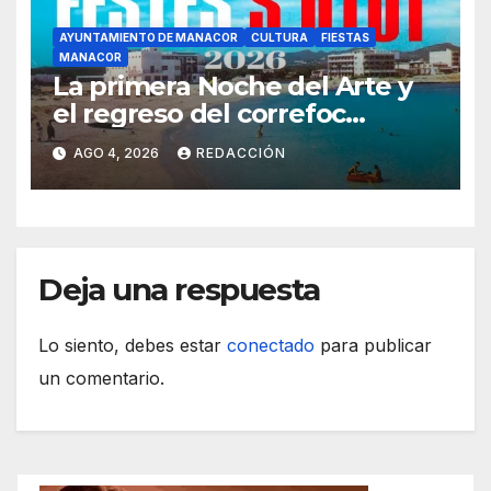
AYUNTAMIENTO DE MANACOR
CULTURA
FIESTAS
MANACOR
La primera Noche del Arte y
el regreso del correfoc
marcan las Fiestas de Verano
AGO 4, 2026
REDACCIÓN
de S’Illot 2026
Deja una respuesta
Lo siento, debes estar
conectado
para publicar
un comentario.