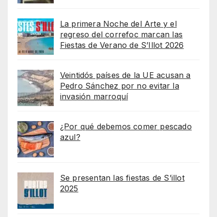
La primera Noche del Arte y el
regreso del correfoc marcan las
Fiestas de Verano de S’Illot 2026
Veintidós países de la UE acusan a
Pedro Sánchez por no evitar la
invasión marroquí
¿Por qué debemos comer pescado
azul?
Se presentan las fiestas de S’illot
2025