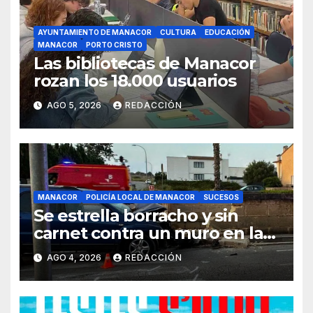
AYUNTAMIENTO DE MANACOR
CULTURA
EDUCACIÓN
MANACOR
PORTO CRISTO
Las bibliotecas de Manacor
rozan los 18.000 usuarios
AGO 5, 2026
REDACCIÓN
MANACOR
POLICÍA LOCAL DE MANACOR
SUCESOS
Se estrella borracho y sin
carnet contra un muro en la
ronda del Port de Manacor y
AGO 4, 2026
REDACCIÓN
lo destroza