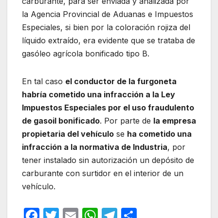
carburante, para ser enviada y analizada por
la Agencia Provincial de Aduanas e Impuestos
Especiales, si bien por la coloración rojiza del
líquido extraído, era evidente que se trataba de
gasóleo agrícola bonificado tipo B.
En tal caso
el conductor de la furgoneta
habría cometido una infracción a la Ley
Impuestos Especiales por el uso fraudulento
de gasoil bonificado
. Por parte de
la empresa
propietaria del vehículo
se
ha cometido una
infracción a la normativa de Industria
, por
tener instalado sin autorización un depósito de
carburante con surtidor en el interior de un
vehículo.
F
T
E
W
T
C