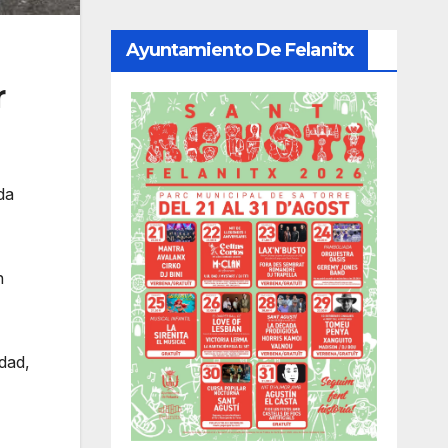
Ayuntamiento De Felanitx
r
da
n
udad,