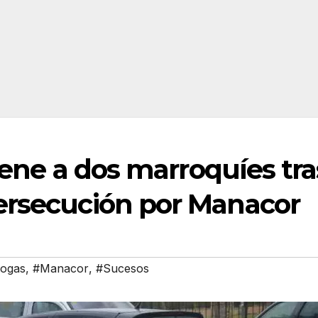
iene a dos marroquíes tra
ersecución por Manacor
ogas
,
#Manacor
,
#Sucesos