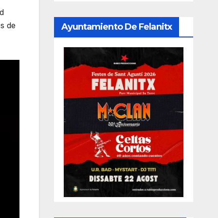
ad
es de
Ayuntamiento De Felanitx