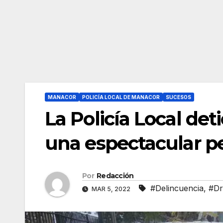
MANACOR
POLICÍA LOCAL DE MANACOR
SUCESOS
La Policía Local det
una espectacular p
Por
Redacción
#Delincuencia
,
#Dr
MAR 5, 2022