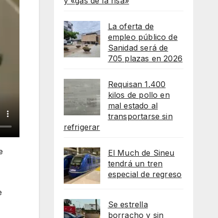
y «gas de la risa»
La oferta de
empleo público de
Sanidad será de
705 plazas en 2026
Requisan 1.400
kilos de pollo en
mal estado al
transportarse sin
refrigerar
e
El Much de Sineu
tendrá un tren
especial de regreso
e
Se estrella
borracho y sin