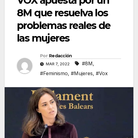
VOX apuesta por un
8M que resuelva los
problemas reales de
las mujeres
Por
Redacción
#8M
,
MAR 7, 2022
#Feminismo
,
#Mujeres
,
#Vox