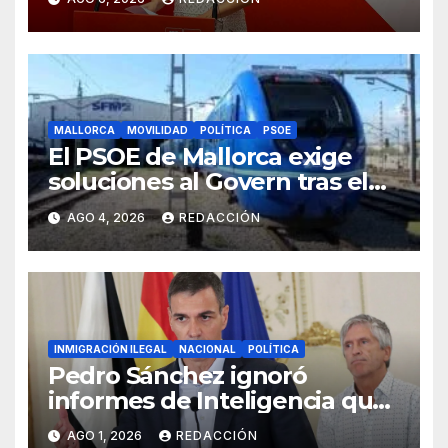
MALLORCA
MOVILIDAD
POLÍTICA
PSOE
El PSOE de Mallorca exige
soluciones al Govern tras el
tijeretazo de trenes en
AGO 4, 2026
REDACCIÓN
agosto
INMIGRACIÓN ILEGAL
NACIONAL
POLÍTICA
Pedro Sánchez ignoró
informes de Inteligencia que
alertaban de la oleada en
AGO 1, 2026
REDACCIÓN