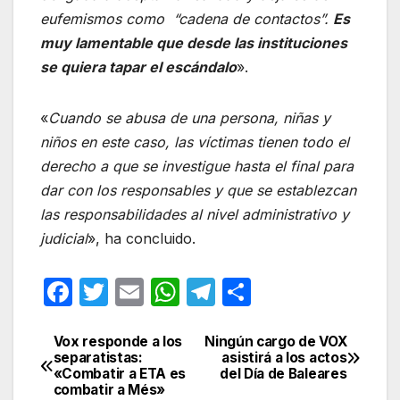
eufemismos como “cadena de contactos”.
Es
muy lamentable que desde las instituciones
se quiera tapar el escándalo
».
«
Cuando se abusa de una persona, niñas y
niños en este caso, las víctimas tienen todo el
derecho a que se investigue hasta el final para
dar con los responsables y que se establezcan
las responsabilidades al nivel administrativo y
judicial
», ha concluido.
F
T
E
W
T
C
a
w
m
h
el
o
c
itt
ail
at
e
m
Vox responde a los
Ningún cargo de VOX
Navegación
separatistas:
asistirá a los actos
e
er
s
gr
p
«Combatir a ETA es
del Día de Baleares
de
combatir a Més»