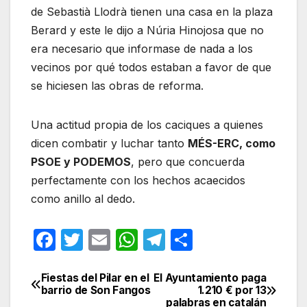
de Sebastià Llodrà tienen una casa en la plaza
Berard y este le dijo a Núria Hinojosa que no
era necesario que informase de nada a los
vecinos por qué todos estaban a favor de que
se hiciesen las obras de reforma.
Una actitud propia de los caciques a quienes
dicen combatir y luchar tanto
MÉS-ERC, como
PSOE y PODEMOS
, pero que concuerda
perfectamente con los hechos acaecidos
como anillo al dedo.
F
T
E
W
T
C
a
w
m
h
el
o
c
itt
ail
at
e
m
Fiestas del Pilar en el
El Ayuntamiento paga
Navegación
barrio de Son Fangos
1.210 € por 13
e
er
s
gr
p
palabras en catalán