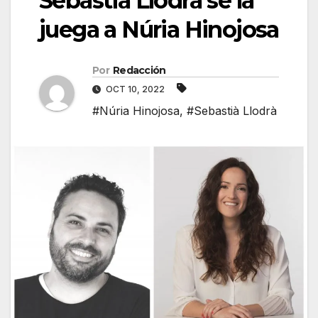
Sebastià Llodrà se la
juega a Núria Hinojosa
Por
Redacción
OCT 10, 2022
#Núria Hinojosa
,
#Sebastià Llodrà