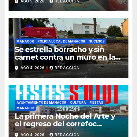
AGO 5, 2026
REDACCIÓN
MANACOR
POLICÍA LOCAL DE MANACOR
SUCESOS
Se estrella borracho y sin
carnet contra un muro en la
ronda del Port de Manacor y
AGO 4, 2026
REDACCIÓN
lo destroza
AYUNTAMIENTO DE MANACOR
CULTURA
FIESTAS
MANACOR
La primera Noche del Arte y
el regreso del correfoc
marcan las Fiestas de Verano
AGO 4, 2026
REDACCIÓN