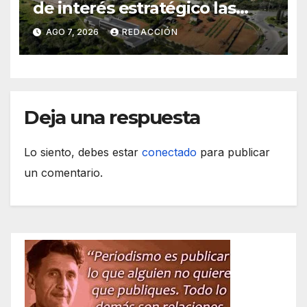
de interés estratégico las
obras de acceso al nuevo
AGO 7, 2026
REDACCIÓN
CEIP de Felanitx
Deja una respuesta
Lo siento, debes estar
conectado
para publicar
un comentario.