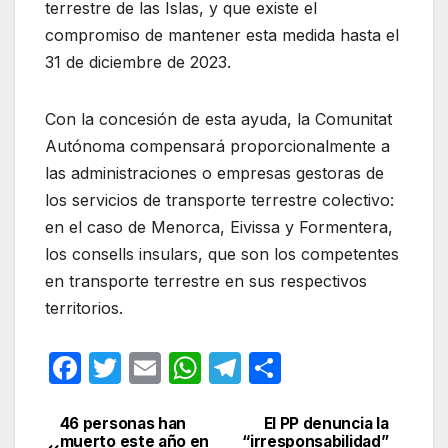
terrestre de las Islas, y que existe el
compromiso de mantener esta medida hasta el
31 de diciembre de 2023.
Con la concesión de esta ayuda, la Comunitat
Autónoma compensará proporcionalmente a
las administraciones o empresas gestoras de
los servicios de transporte terrestre colectivo:
en el caso de Menorca, Eivissa y Formentera,
los consells insulars, que son los competentes
en transporte terrestre en sus respectivos
territorios.
F
T
E
W
T
C
a
w
m
h
el
o
c
itt
ail
at
e
m
46 personas han
El PP denuncia la
Navegación
muerto este año en
“irresponsabilidad”