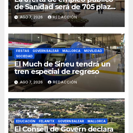
de Sanidad será de 705 plazas
en 2026
AGO 7, 2026
REDACCIÓN
FIESTAS
GOVERN BALEAR
MALLORCA
MOVILIDAD
SOCIEDAD
El Much de Sineu tendrá un
tren especial de regreso
AGO 7, 2026
REDACCIÓN
EDUCACIÓN
FELANITX
GOVERN BALEAR
MALLORCA
El Consell de Govern declara