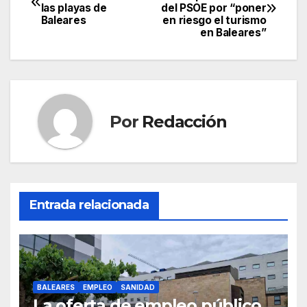
e
er
s
gr
p
las playas de
del PSOE por “poner
de
Baleares
en riesgo el turismo
b
A
a
ar
en Baleares”
entradas
o
p
m
tir
o
p
k
Por
Redacción
Entrada relacionada
BALEARES
EMPLEO
SANIDAD
La oferta de empleo público