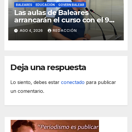
BALEARES
EDUCACIÓN
GOVERN BALEAR
Las aulas de Baleares
arrancarán el curso con el 99
% de las plazas de profesores
AGO 4, 2026
REDACCIÓN
cubiertas
Deja una respuesta
Lo siento, debes estar
conectado
para publicar
un comentario.