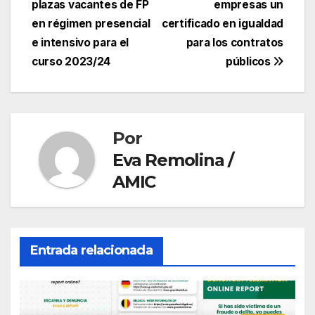
e
er
s
gr
p
plazas vacantes de FP
empresas un
de
en régimen presencial
certificado en igualdad
b
A
a
ar
entradas
e intensivo para el
para los contratos
o
p
m
tir
curso 2023/24
públicos
o
p
k
Por
Eva Remolina /
AMIC
Entrada relacionada