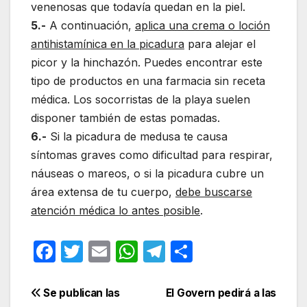
venenosas que todavía quedan en la piel.
5.-
A continuación,
aplica una crema o loción
antihistamínica en la picadura
para alejar el
picor y la hinchazón. Puedes encontrar este
tipo de productos en una farmacia sin receta
médica. Los socorristas de la playa suelen
disponer también de estas pomadas.
6.-
Si la picadura de medusa te causa
síntomas graves como dificultad para respirar,
náuseas o mareos, o si la picadura cubre un
área extensa de tu cuerpo,
debe buscarse
atención médica lo antes posible
.
F
T
E
W
T
C
a
w
m
h
el
o
c
itt
ail
at
e
m
Navegación
Se publican las
El Govern pedirá a las