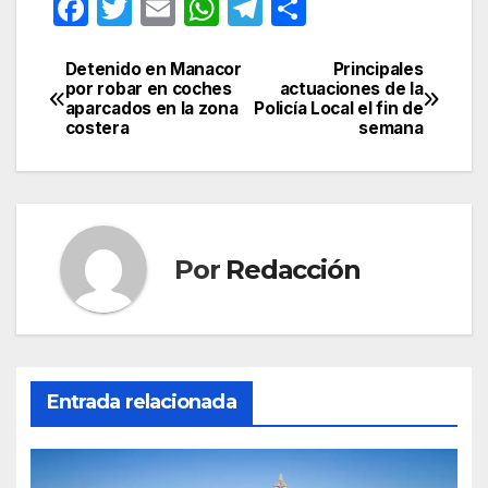
F
T
E
W
T
C
a
w
m
h
el
o
c
itt
ail
at
e
m
Detenido en Manacor
Principales
Navegación
por robar en coches
actuaciones de la
e
er
s
gr
p
aparcados en la zona
Policía Local el fin de
de
costera
semana
b
A
a
ar
entradas
o
p
m
tir
o
p
k
Por
Redacción
Entrada relacionada