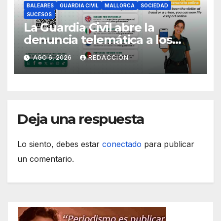
BALEARES
GUARDIA CIVIL
MALLORCA
SOCIEDAD
SUCESOS
La Guardia Civil abre la
denuncia telemática a los
ciudadanos europeos
AGO 6, 2026
REDACCIÓN
Deja una respuesta
Lo siento, debes estar
conectado
para publicar
un comentario.