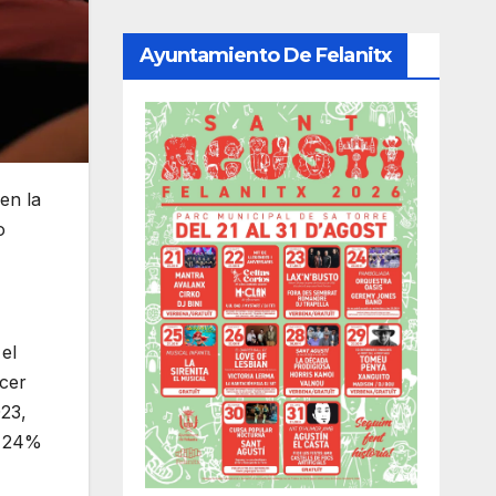
Ayuntamiento De Felanitx
 en la
o
el
ecer
023,
n 24%