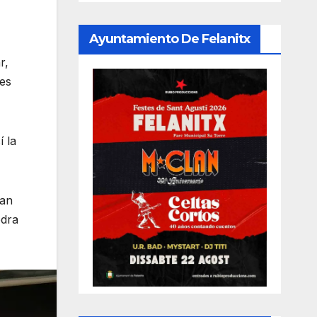
Ayuntamiento De Felanitx
r,
nes
í la
han
edra