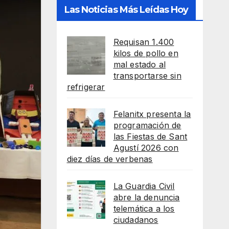
Las Noticias Más Leídas Hoy
Requisan 1.400
kilos de pollo en
mal estado al
transportarse sin
refrigerar
Felanitx presenta la
programación de
las Fiestas de Sant
Agustí 2026 con
diez días de verbenas
La Guardia Civil
abre la denuncia
telemática a los
ciudadanos