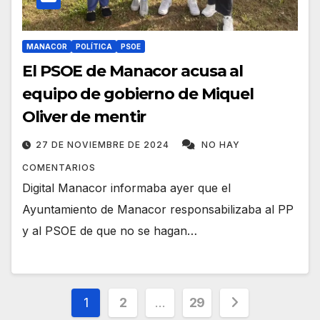
MANACOR
POLÍTICA
PSOE
El PSOE de Manacor acusa al
equipo de gobierno de Miquel
Oliver de mentir
27 DE NOVIEMBRE DE 2024
NO HAY
COMENTARIOS
Digital Manacor informaba ayer que el
Ayuntamiento de Manacor responsabilizaba al PP
y al PSOE de que no se hagan…
Paginación
1
2
…
29