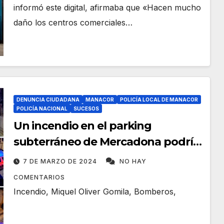
informó este digital, afirmaba que «Hacen mucho
daño los centros comerciales…
DENUNCIA CIUDADANA
MANACOR
POLICÍA LOCAL DE MANACOR
POLICÍA NACIONAL
SUCESOS
Un incendio en el parking
subterráneo de Mercadona podría
haber ocasionado una desgracia
7 DE MARZO DE 2024
NO HAY
COMENTARIOS
Incendio, Miquel Oliver Gomila, Bomberos,