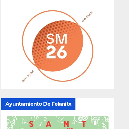
Ayuntamiento De Felanitx