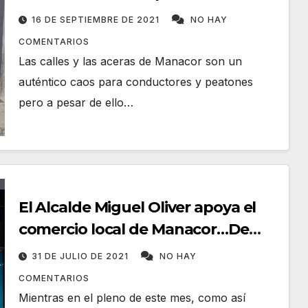
peatones» del alcalde Miguel
16 DE SEPTIEMBRE DE 2021
NO HAY
Oliver
COMENTARIOS
Las calles y las aceras de Manacor son un
auténtico caos para conductores y peatones
pero a pesar de ello…
El Alcalde Miguel Oliver apoya el
comercio local de Manacor…De
compras en el Fan de Palma
31 DE JULIO DE 2021
NO HAY
COMENTARIOS
Mientras en el pleno de este mes, como así