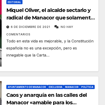
EDITORIAL
Miquel Oliver, el alcalde sectario y
radical de Manacor que solamente
busca la confrontación
6 DE DICIEMBRE DE 2021
NO HAY
COMENTARIOS
Todo en esta vida es mejorable, y la Constitución
española no es una excepción, pero es
innegable que la Carta…
AYUNTAMIENTO DE MANACOR
EXCLUSIVA
MANACOR
POLÍTICA
Caos y anarquía en las calles del
Manacor «amable para los