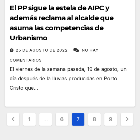
El PP sigue la estela de AIPC y
además reclama al alcalde que
asuma las competencias de
Urbanismo
25 DE AGOSTO DE 2022
NO HAY
COMENTARIOS
El viernes de la semana pasada, 19 de agosto, un
día después de la lluvias producidas en Porto
Cristo que…
Paginación
1
…
6
7
8
9
de