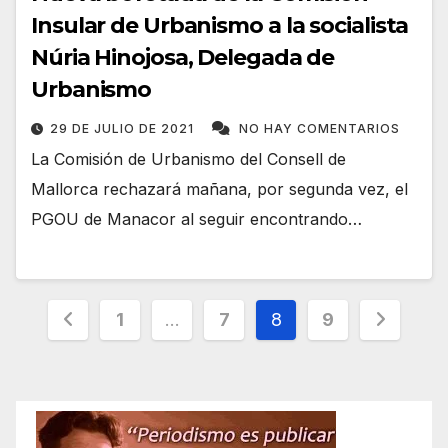
Insular de Urbanismo a la socialista
Núria Hinojosa, Delegada de
Urbanismo
29 DE JULIO DE 2021
NO HAY COMENTARIOS
La Comisión de Urbanismo del Consell de
Mallorca rechazará mañana, por segunda vez, el
PGOU de Manacor al seguir encontrando…
Paginación
1
…
7
8
9
de
entradas