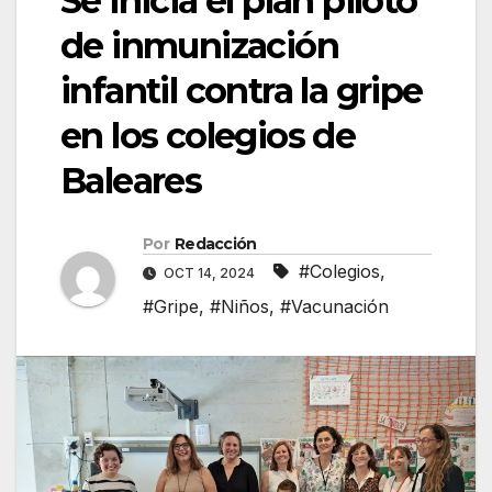
Se inicia el plan piloto
de inmunización
infantil contra la gripe
en los colegios de
Baleares
Por
Redacción
#Colegios
,
OCT 14, 2024
#Gripe
,
#Niños
,
#Vacunación