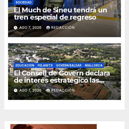
SOCIEDAD
El Much de Sineu tendrá un
tren especial de regreso
AGO 7, 2026
REDACCIÓN
EDUCACIÓN
FELANITX
GOVERN BALEAR
MALLORCA
El Consell de Govern declara
de interés estratégico las
obras de acceso al nuevo
AGO 7, 2026
REDACCIÓN
CEIP de Felanitx