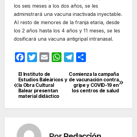
los seis meses a los dos años, se les
administrará una vacuna inactivada inyectable.
Al resto de menores de la franja etaria, desde
los 2 años hasta los 4 años y 11 meses, se les
dosificará una vacuna antigripal intranasal.
F
T
E
W
T
C
a
w
m
h
el
o
c
itt
ail
at
e
m
El Instituto de
Comienza la campaña
Navegación
Estudios Baleáricos y
de vacunación contra
e
er
s
gr
p
la Obra Cultural
gripe y COVID-19 en
de
Balear presentan
los centros de salud
b
A
a
ar
material didáctico
entradas
o
p
m
tir
o
p
k
Por
Redacción