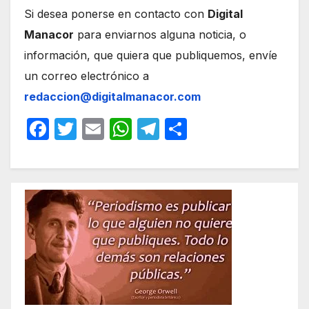
Si desea ponerse en contacto con
Digital
Manacor
para enviarnos alguna noticia, o
información, que quiera que publiquemos, envíe
un correo electrónico a
redaccion@digitalmanacor.com
F
T
E
W
T
C
a
w
m
h
el
o
c
itt
ail
at
e
m
e
er
s
gr
p
b
A
a
ar
o
p
m
tir
o
p
k