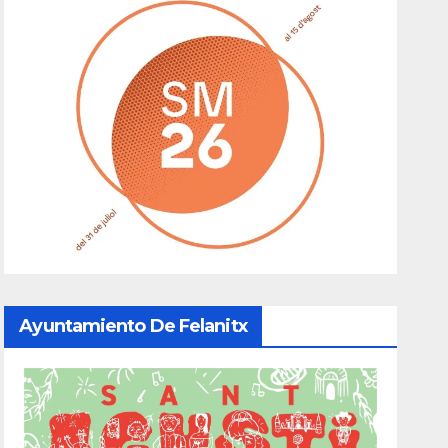
Ayuntamiento De Felanitx