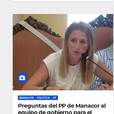
MANACOR
POLÍTICA
PP
Preguntas del PP de Manacor al
equipo de gobierno para el