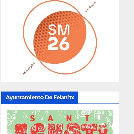
Ayuntamiento De Felanitx