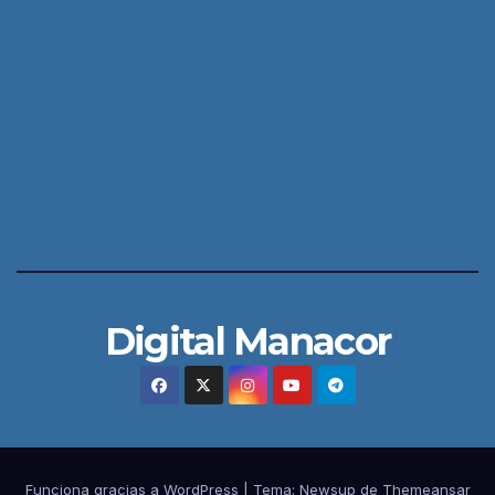
Digital Manacor
Funciona gracias a WordPress
|
Tema:
Newsup
de
Themeansar