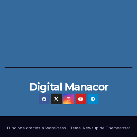
Digital Manacor
Funciona gracias a WordPress
|
Tema:
Newsup
de
Themeansar