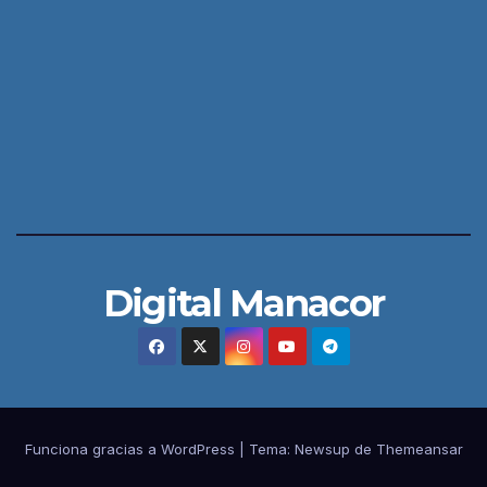
Digital Manacor
Funciona gracias a WordPress
|
Tema:
Newsup
de
Themeansar