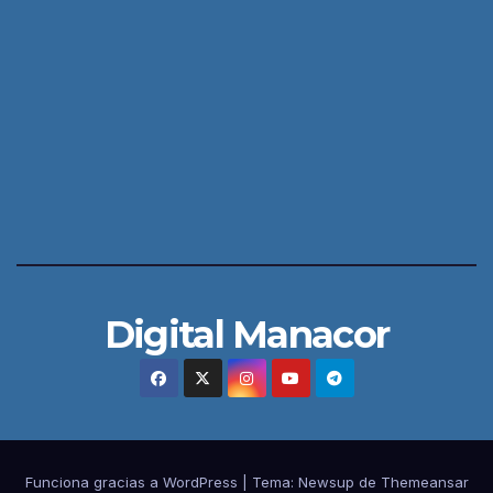
Digital Manacor
Funciona gracias a WordPress
|
Tema:
Newsup
de
Themeansar