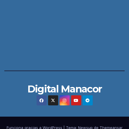
Digital Manacor
Funciona gracias a WordPress
|
Tema:
Newsup
de
Themeansar