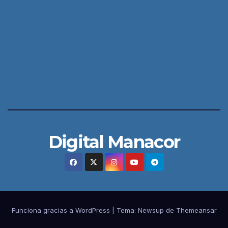
Digital Manacor
Funciona gracias a WordPress
|
Tema:
Newsup
de
Themeansar