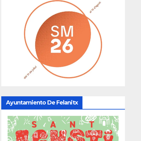
Ayuntamiento De Felanitx