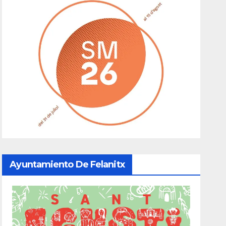
Ayuntamiento De Felanitx