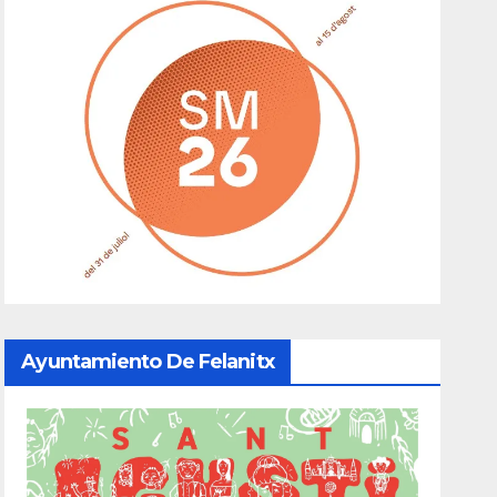
Ayuntamiento De Felanitx