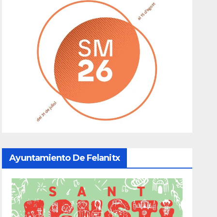
Ayuntamiento De Felanitx