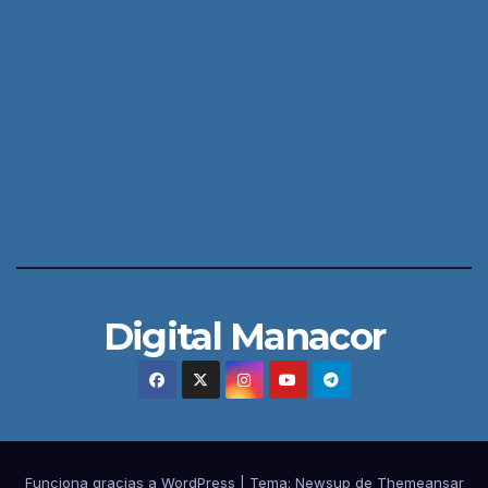
Digital Manacor
Funciona gracias a WordPress
|
Tema:
Newsup
de
Themeansar