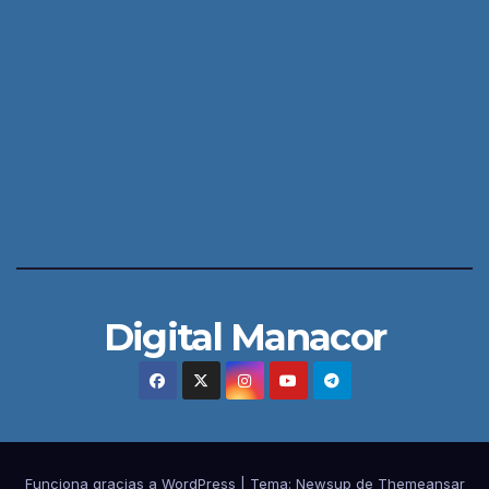
Digital Manacor
Funciona gracias a WordPress
|
Tema:
Newsup
de
Themeansar