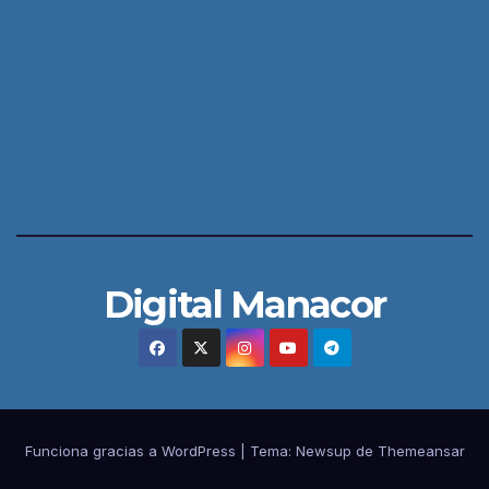
Digital Manacor
Funciona gracias a WordPress
|
Tema:
Newsup
de
Themeansar