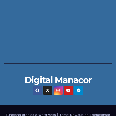
Digital Manacor
Funciona gracias a WordPress
|
Tema:
Newsup
de
Themeansar