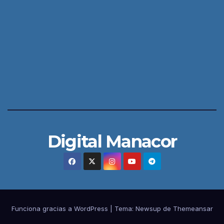
Digital Manacor
Funciona gracias a WordPress
|
Tema:
Newsup
de
Themeansar