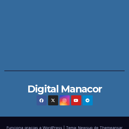
Digital Manacor
Funciona gracias a WordPress
|
Tema:
Newsup
de
Themeansar