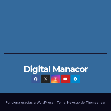
Digital Manacor
Funciona gracias a WordPress
|
Tema:
Newsup
de
Themeansar