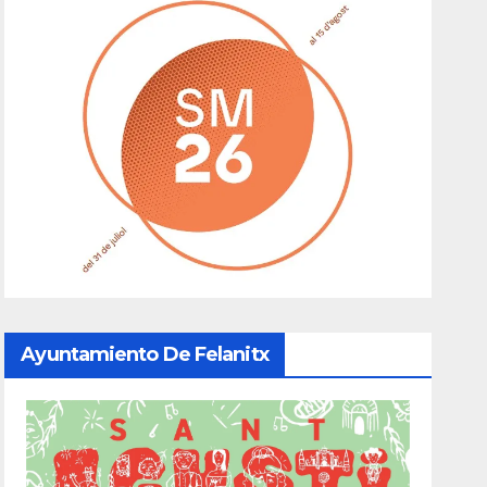
Ayuntamiento De Felanitx