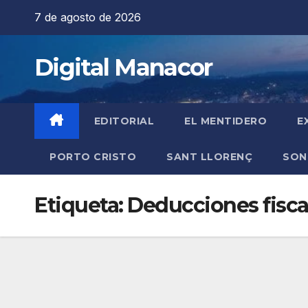
Saltar
7 de agosto de 2026
al
contenido
Digital Manacor
EDITORIAL
EL MENTIDERO
E
PORTO CRISTO
SANT LLORENÇ
SON
Etiqueta:
Deducciones fisca