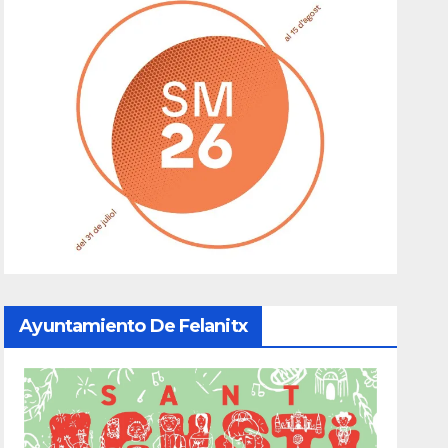
Ayuntamiento De Felanitx