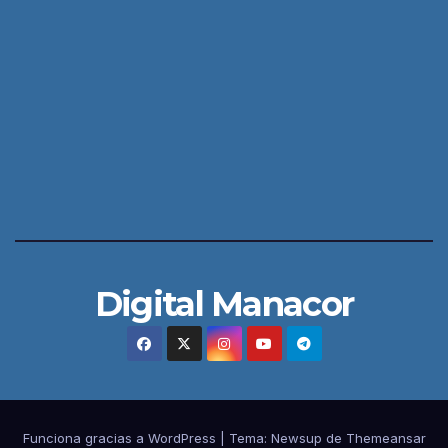
Digital Manacor
Funciona gracias a WordPress
|
Tema:
Newsup
de
Themeansar