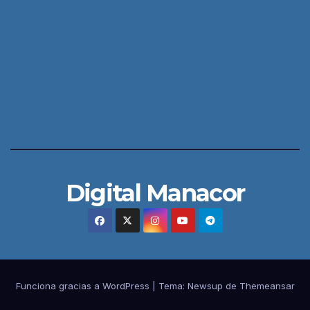
Digital Manacor
Funciona gracias a WordPress
|
Tema:
Newsup
de
Themeansar