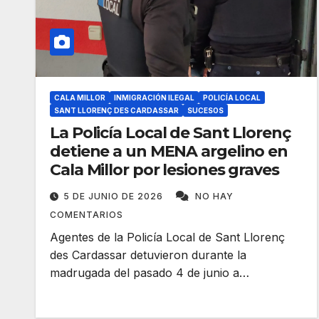
CALA MILLOR
INMIGRACIÓN ILEGAL
POLICÍA LOCAL
SANT LLORENÇ DES CARDASSAR
SUCESOS
La Policía Local de Sant Llorenç
detiene a un MENA argelino en
Cala Millor por lesiones graves
5 DE JUNIO DE 2026
NO HAY
COMENTARIOS
Agentes de la Policía Local de Sant Llorenç
des Cardassar detuvieron durante la
madrugada del pasado 4 de junio a…