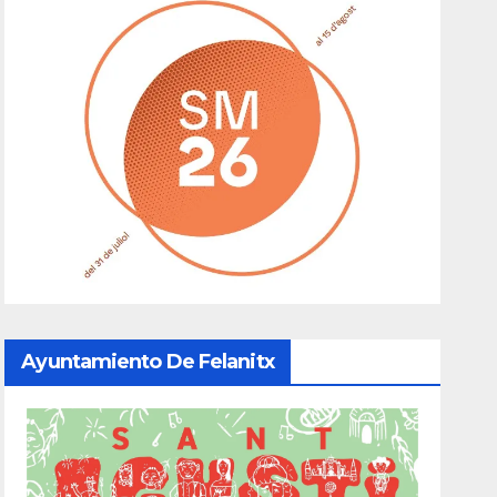
Ayuntamiento De Felanitx