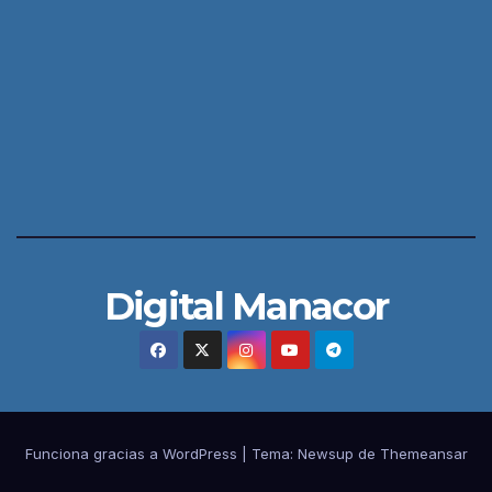
Digital Manacor
Funciona gracias a WordPress
|
Tema:
Newsup
de
Themeansar