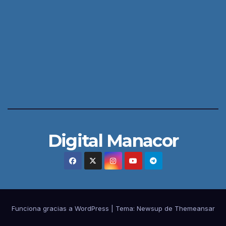
Digital Manacor
Funciona gracias a WordPress
|
Tema:
Newsup
de
Themeansar