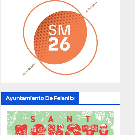
Ayuntamiento De Felanitx