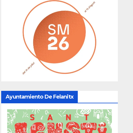
Ayuntamiento De Felanitx