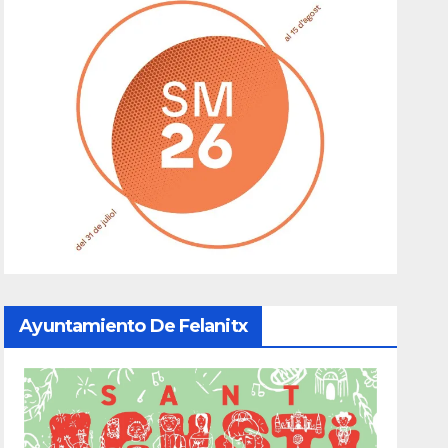
Ayuntamiento De Felanitx