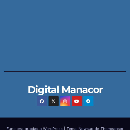
Digital Manacor
Funciona gracias a WordPress
|
Tema:
Newsup
de
Themeansar