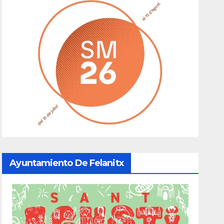
Ayuntamiento De Felanitx